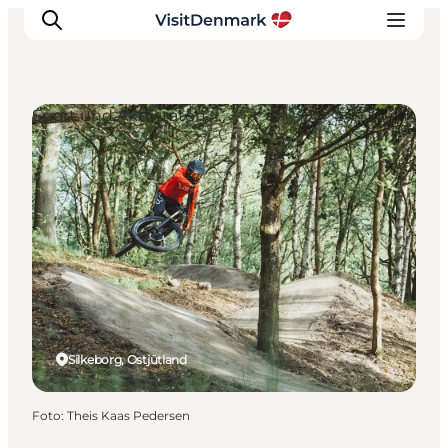
Sport und Aktivitäten
Inspiration
Regionen
Erlebnisse
Unterkünfte
Reiseplanung
Silkeborg, Ostjütland
Foto
:
Theis Kaas Pedersen