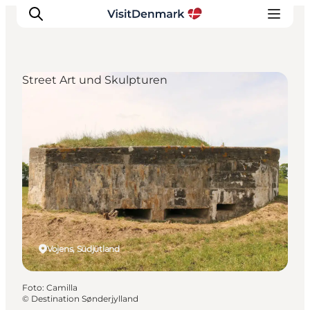
Street Art und Skulpturen
Inspiration
Regionen
Erlebnisse
Unterkünfte
Reiseplanung
Vojens, Südjütland
Foto
:
Camilla
©
Destination Sønderjylland