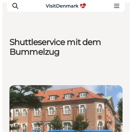
Shuttleservice mit dem
Inspiration
Bummelzug
Regionen
Erlebnisse
Unterkünfte
Reiseplanung
Kreuzfahrt