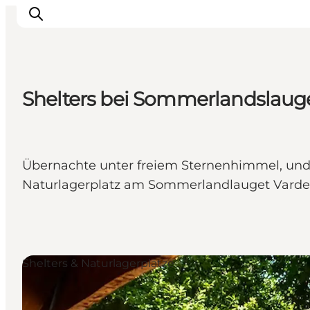
Shelters bei Sommerlandslaug
Inspiration
Regionen
Erlebnisse
Übernachte unter freiem Sternenhimmel, und
Unterkünfte
Naturlagerplatz am Sommerlandlauget Varde bi
Reiseplanung
Shelters & Naturlagerplätze