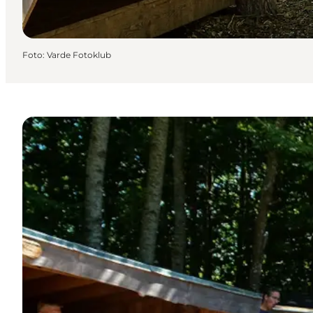
Foto
:
Varde Fotoklub