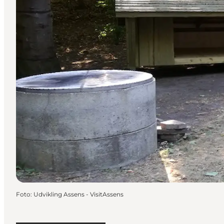
Foto
:
Udvikling Assens - VisitAssens