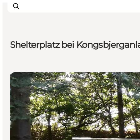
Shelterplatz bei Kongsbjergan
Inspiration
Regionen
Erlebnisse
Shelters & Naturlagerplätze
Unterkünfte
Reiseplanung