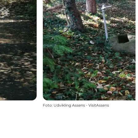
Foto
:
Udvikling Assens - VisitAssens