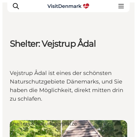
Shelter: Vejstrup Ådal
Inspiration
Regionen
Erlebnisse
Vejstrup Ådal ist eines der schönsten
Unterkünfte
Naturschutzgebiete Dänemarks, und Sie
Reiseplanung
haben die Möglichkeit, direkt mitten drin
zu schlafen.
Shelters & Naturlagerplätze