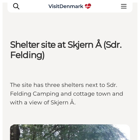
Shelter site at Skjern Å (Sdr.
Inspiration
Felding)
Regionen
Erlebnisse
Unterkünfte
The site has three shelters next to Sdr.
Reiseplanung
Felding Camping and cottage town and
with a view of Skjern Å.
Shelters & Naturlagerplätze