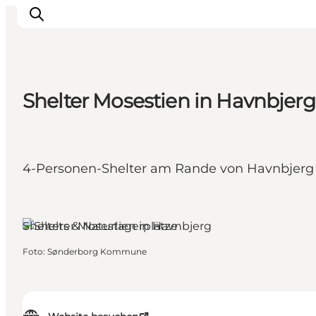
Shelter Mosestien in Havnbjerg
Inspiration
Regionen
Erlebnisse
4-Personen-Shelter am Rande von Havnbjerg 
Unterkünfte
Reiseplanung
Als, Südjütland
Shelters & Naturlagerplätze
Foto
:
Sønderborg Kommune