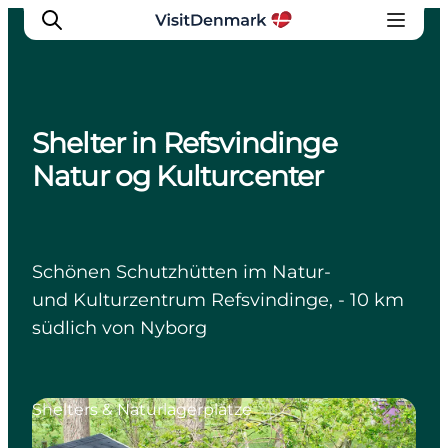
Shelter in Refsvindinge
Inspiration
Natur og Kulturcenter
Regionen
Erlebnisse
Unterkünfte
Schönen Schutzhütten im Natur-
Reiseplanung
und Kulturzentrum Refsvindinge, - 10 km
südlich von Nyborg
Shelters & Naturlagerplätze