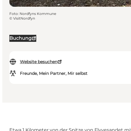
Foto
:
Nordfyns Kommune
©
VisitNordfyn
Buchung
Website besuchen
Freunde, Mein Partner, Mir selbst
Etwa 1 Kilometer von der Spitze von Flyvesandet 