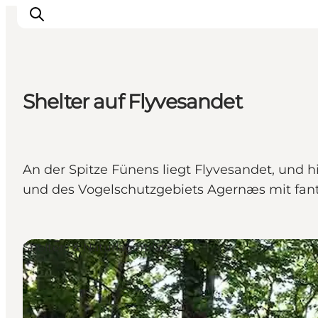
Shelter auf Flyvesandet
Inspiration
Regionen
Erlebnisse
An der Spitze Fünens liegt Flyvesandet, und h
Unterkünfte
und des Vogelschutzgebiets Agernæs mit fant
Reiseplanung
Shelters & Naturlagerplätze