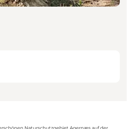
derschönen Naturschutzgebiet Agernæs auf der