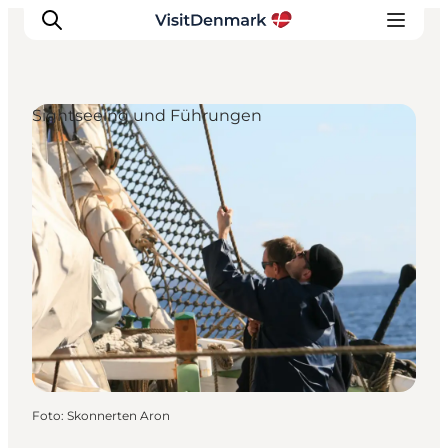
Sightseeing und Führungen
Inspiration
Regionen
Erlebnisse
Unterkünfte
Reiseplanung
Foto
:
Skonnerten Aron