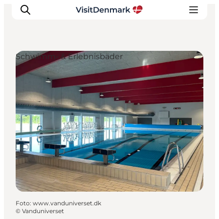
Schwimm- & Erlebnisbäder
Inspiration
Regionen
Erlebnisse
Unterkünfte
Reiseplanung
Foto
:
www.vanduniverset.dk
©
Vanduniverset