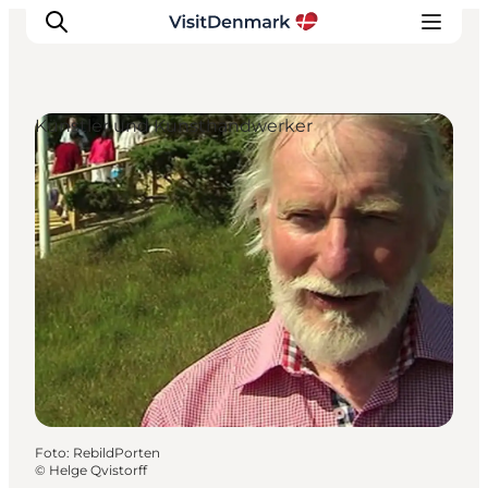
Künstler und Kunsthandwerker
Inspiration
Regionen
Erlebnisse
Unterkünfte
Reiseplanung
Foto
:
RebildPorten
©
Helge Qvistorff