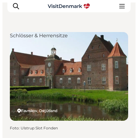
Schlösser & Herrensitze
Inspiration
Regionen
Erlebnisse
Unterkünfte
Reiseplanung
Favrskov, Ostjütland
Foto
:
Ulstrup Slot Fonden