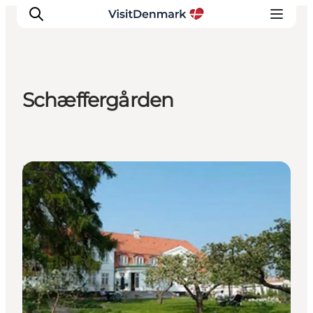
Schæffergården
Inspiration
Regionen
Erlebnisse
Hotels
Unterkünfte
Reiseplanung