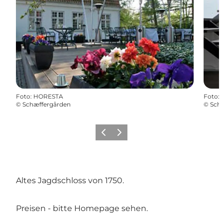
Foto
:
HORESTA
Foto
:
©
Schæffergården
©
Sch
Zurück
Weiter
Altes Jagdschloss von 1750.
Preisen - bitte Homepage sehen.