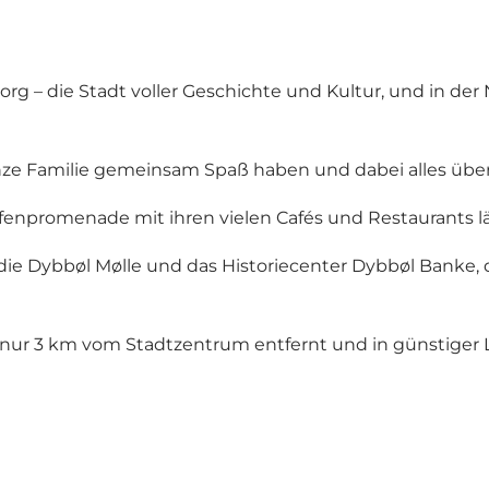
rg – die Stadt voller Geschichte und Kultur, und in de
nze Familie gemeinsam Spaß haben und dabei alles über 
npromenade mit ihren vielen Cafés und Restaurants läs
die Dybbøl Mølle und das Historiecenter Dybbøl Banke
nur 3 km vom Stadtzentrum entfernt und in günstiger 