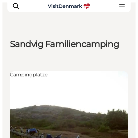
Sandvig Familiencamping
Inspiration
Regionen
Erlebnisse
Campingplätze
Unterkünfte
Reiseplanung