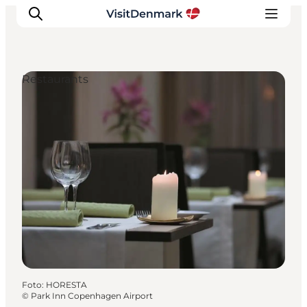
Restaurants
Inspiration
Regionen
Erlebnisse
Unterkünfte
Reiseplanung
Foto
:
HORESTA
©
Park Inn Copenhagen Airport