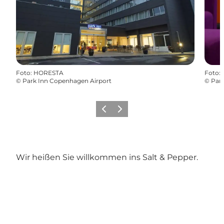
Foto
:
HORESTA
Foto
:
©
Park Inn Copenhagen Airport
©
Par
Zurück
Weiter
Wir heißen Sie willkommen ins Salt & Pepper.