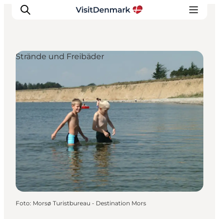
Strände und Freibäder
Inspiration
Regionen
Erlebnisse
Unterkünfte
Reiseplanung
Foto
:
Morsø Turistbureau - Destination Mors