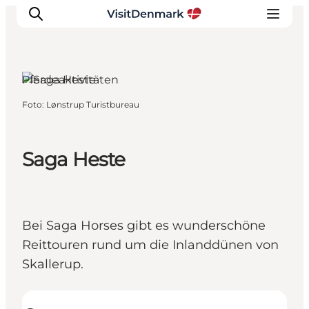
Pferdeaktivitäten
Foto
:
Lønstrup Turistbureau
Inspiration
Regionen
Erlebnisse
Saga Heste
Unterkünfte
Reiseplanung
Bei Saga Horses gibt es wunderschöne
Reittouren rund um die Inlanddünen von
Skallerup.