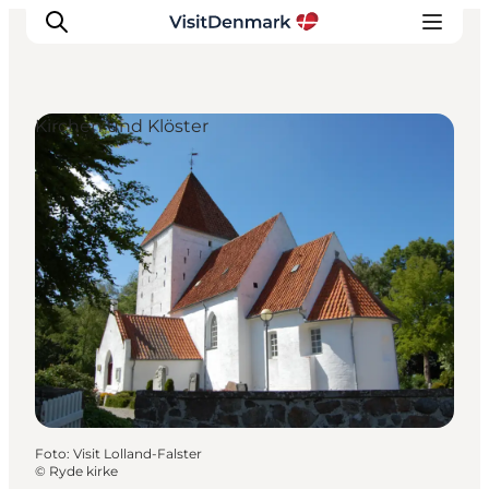
Kirchen und Klöster
Inspiration
Regionen
Erlebnisse
Unterkünfte
Reiseplanung
Foto
:
Visit Lolland-Falster
©
Ryde kirke