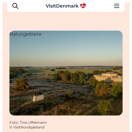
Naturgebiete
Inspiration
Regionen
Erlebnisse
Unterkünfte
Reiseplanung
Foto
:
Tine Uffelmann
©
VisitNordsjælland