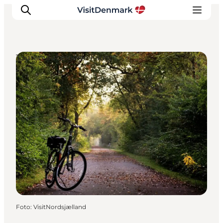
Touren auf eigene Faust
Inspiration
Regionen
Erlebnisse
Unterkünfte
Reiseplanung
Foto
:
VisitNordsjælland