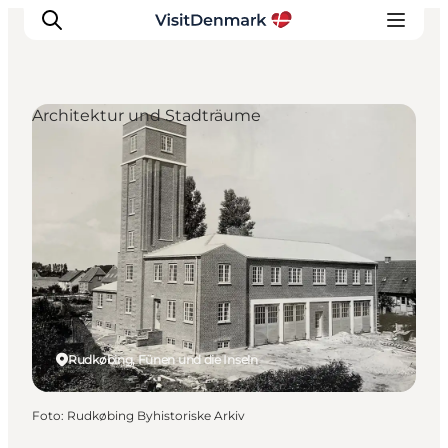
Architektur und Stadträume
Inspiration
Regionen
Erlebnisse
Unterkünfte
Reiseplanung
Rudkøbing, Fünen und die Inseln
Foto
:
Rudkøbing Byhistoriske Arkiv