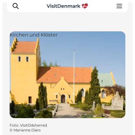
Kirchen und Klöster
Inspiration
Regionen
Erlebnisse
Unterkünfte
Reiseplanung
Foto
:
VisitOdsherred
©
Marianne Diers