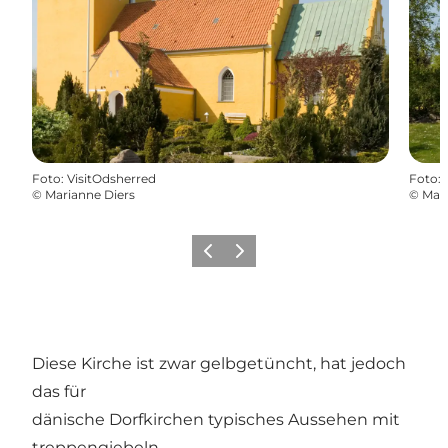
Foto
:
VisitOdsherred
Foto
:
©
Marianne Diers
©
Mari
Zurück
Weiter
Diese Kirche ist zwar gelbgetüncht, hat jedoch
das für
dänische Dorfkirchen typisches Aussehen mit
treppengiebeln.