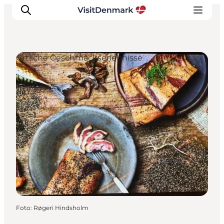
Örtliche Geschmackserlebnisse
Inspiration
Regionen
Erlebnisse
Unterkünfte
Reiseplanung
Foto
:
Røgeri Hindsholm