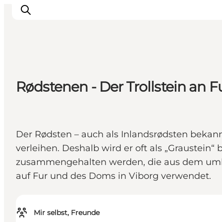
Inspiration
Rødstenen - Der Trollstein an F
Regionen
Erlebnisse
Unterkünfte
Der Rødsten – auch als Inlandsrødsten bekannt
Reiseplanung
verleihen. Deshalb wird er oft als „Graustein
zusammengehalten werden, die aus dem uml
auf Fur und des Doms in Viborg verwendet.
Mir selbst, Freunde