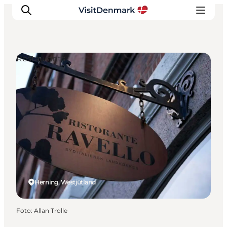
Restaurants
Inspiration
Regionen
Erlebnisse
Unterkünfte
Reiseplanung
Herning, Westjütland
Foto
:
Allan Trolle