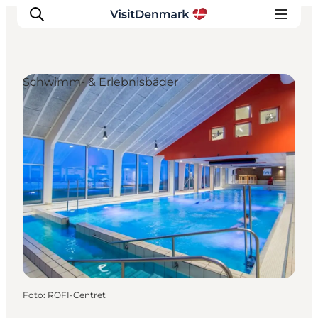
Schwimm- & Erlebnisbäder
Inspiration
Regionen
Erlebnisse
Unterkünfte
Reiseplanung
Foto
:
ROFI-Centret