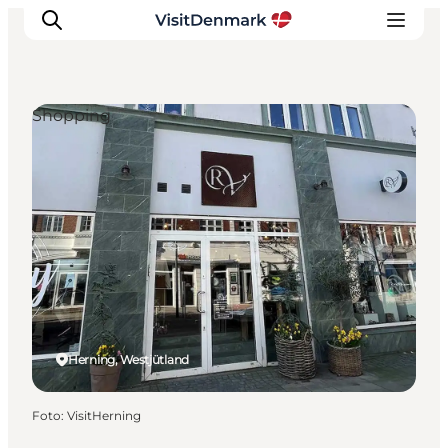
Shopping
Inspiration
Regionen
Erlebnisse
Unterkünfte
Reiseplanung
Herning, Westjütland
Foto
:
VisitHerning