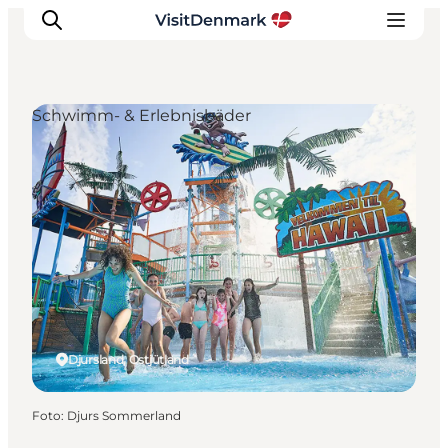
Schwimm- & Erlebnisbäder
Inspiration
Regionen
Erlebnisse
Unterkünfte
Reiseplanung
Djursland, Ostjütland
Foto
:
Djurs Sommerland