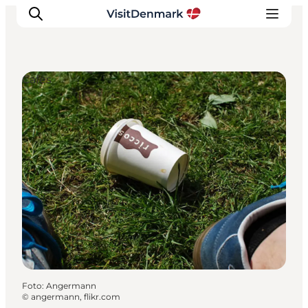
Cafés
Inspiration
Regionen
Erlebnisse
Unterkünfte
Reiseplanung
Foto
:
Angermann
©
angermann, flikr.com