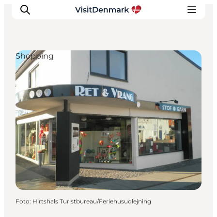
Shopping
Inspiration
Regionen
Erlebnisse
Unterkünfte
Reiseplanung
Foto
:
Hirtshals Turistbureau/Feriehusudlejning