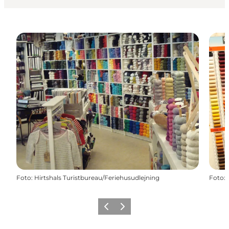
Foto
:
Hirtshals Turistbureau/Feriehusudlejning
Foto
:
Zurück
Weiter