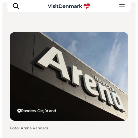
Restaurants
Inspiration
Regionen
Erlebnisse
Unterkünfte
Reiseplanung
Randers, Ostjütland
Foto
:
Arena Randers