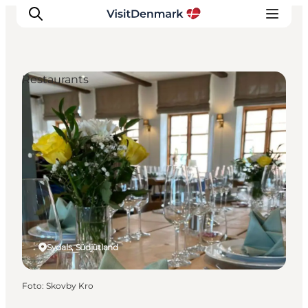
Restaurants
Inspiration
Regionen
Erlebnisse
Unterkünfte
Reiseplanung
Sydals, Südjütland
Foto
:
Skovby Kro