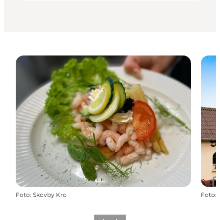
Foto
:
Skovby Kro
Foto
: