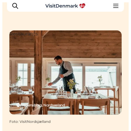
Restaurants
Inspiration
Regionen
Erlebnisse
Unterkünfte
Reiseplanung
Fredensborg, Nordseeland
Foto
:
VisitNordsjælland