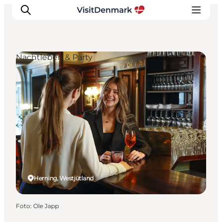
Nachtleben & Party
Inspiration
Regionen
Erlebnisse
Unterkünfte
Reiseplanung
Herning, Westjütland
Foto
:
Ole Japp