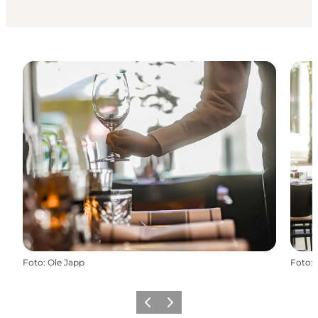
Foto
:
Ole Japp
Foto
:
Zurück
Weiter