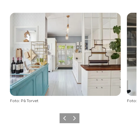
Foto
:
På Torvet
Foto
:
Zurück
Weiter