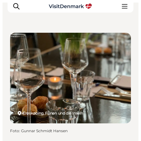
Restaurants
Inspiration
Regionen
Erlebnisse
Unterkünfte
Reiseplanung
Ærøskøbing, Fünen und die Inseln
Foto
:
Gunnar Schmidt Hansen