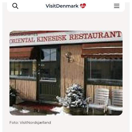
Restaurants
Inspiration
Regionen
Erlebnisse
Unterkünfte
Reiseplanung
Foto
:
VisitNordsjælland