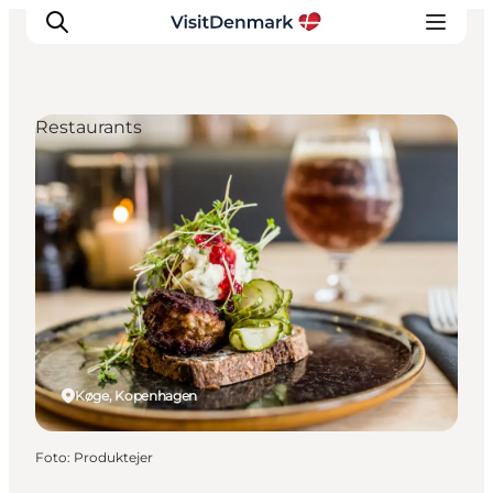
Restaurants
Inspiration
Regionen
Erlebnisse
Unterkünfte
Reiseplanung
Køge, Kopenhagen
Foto
:
Produktejer