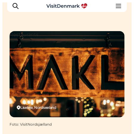
Restaurants
Inspiration
Regionen
Erlebnisse
Unterkünfte
Reiseplanung
Liseleje, Nordseeland
Foto
:
VisitNordsjælland