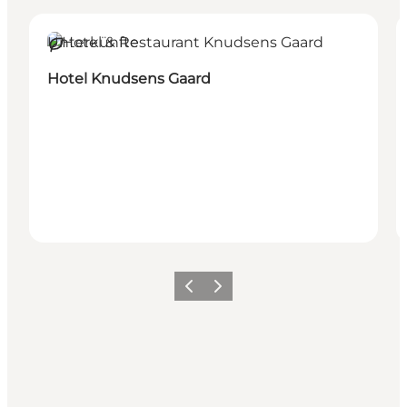
Unterkünfte
Nachhaltig
Hotel Knudsens Gaard
Zurück
Weiter