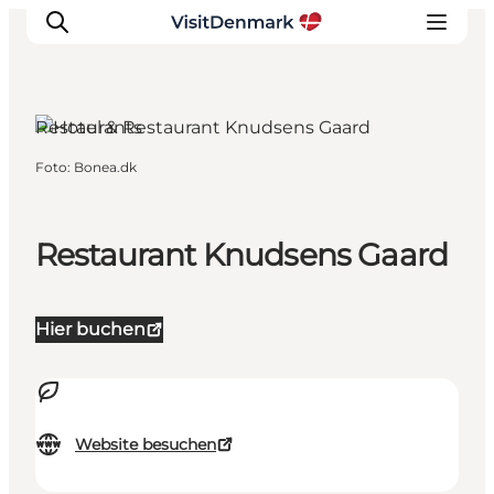
Restaurants
Foto
:
Bonea.dk
Inspiration
Regionen
Erlebnisse
Restaurant Knudsens Gaard
Unterkünfte
Reiseplanung
Hier buchen
Website besuchen