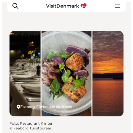
Restaurants
Inspiration
Regionen
Erlebnisse
Unterkünfte
Reiseplanung
Faaborg, Fünen und die Inseln
Foto
:
Restaurant Klinten
©
Faaborg Turistbureau