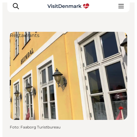
Restaurants
Inspiration
Regionen
Erlebnisse
Unterkünfte
Reiseplanung
Foto
:
Faaborg Turistbureau