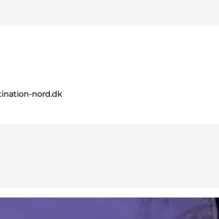
ination-nord.dk