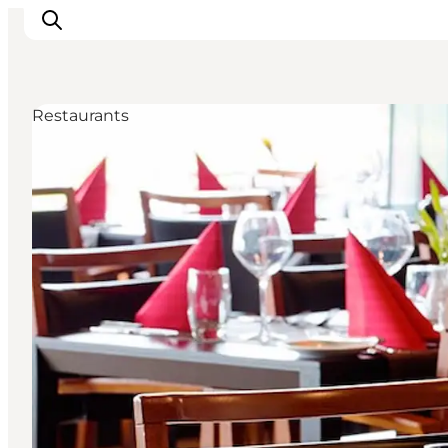
Restaurants
Inspiration
Regionen
Erlebnisse
Unterkünfte
Reiseplanung