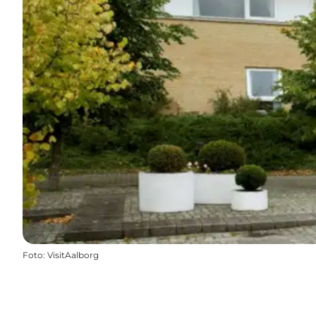
Foto
:
VisitAalborg