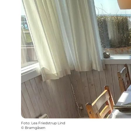
Foto
:
Lea Friedstrup Lind
©
Bramgåsen