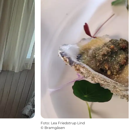
Foto
:
Lea Friedstrup Lind
©
Bramgåsen