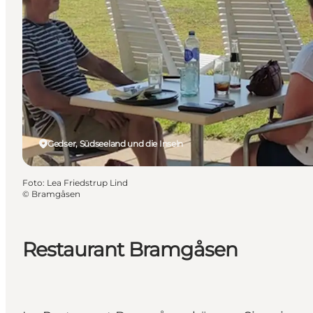
Gedser, Südseeland und die Inseln
Foto
:
Lea Friedstrup Lind
©
Bramgåsen
Restaurant Bramgåsen