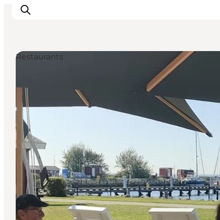
Restaurants
Inspiration
Regionen
Erlebnisse
Unterkünfte
Reiseplanung