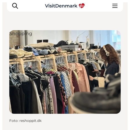
Shopping
Inspiration
Regionen
Erlebnisse
Unterkünfte
Reiseplanung
Foto
:
reshoppit.dk