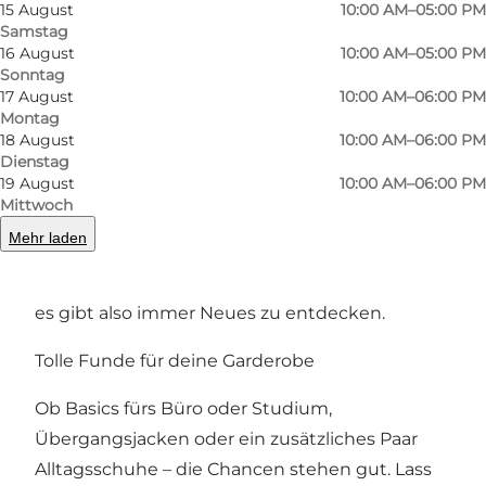
und Stiefeln – mit Fokus auf Qualität statt
15 August
10:00 AM–05:00 PM
Samstag
Marken.
16 August
10:00 AM–05:00 PM
Sonntag
So funktioniert Resale hier
17 August
10:00 AM–06:00 PM
Montag
Das Konzept ist einfach: Privatpersonen füllen
18 August
10:00 AM–06:00 PM
einen Stand mit Kleidung, Schuhen und
Dienstag
19 August
10:00 AM–06:00 PM
kleinen Dingen, die sie nicht mehr brauchen –
Mittwoch
den Rest übernimmt der Laden. So entsteht
Mehr laden
ein vielfältiges Angebot an Stilen und Größen
an einem Ort. Das Sortiment wechselt ständig –
es gibt also immer Neues zu entdecken.
Tolle Funde für deine Garderobe
Ob Basics fürs Büro oder Studium,
Übergangsjacken oder ein zusätzliches Paar
Alltagsschuhe – die Chancen stehen gut. Lass