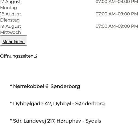
Artikel neben dem festen Sortiment.
17 August
07:00 AM–09:00 PM
Montag
18 August
07:00 AM–09:00 PM
Gehen sie zu Rema 1000 und Sie können sich
Dienstag
Extras leisten, die den Urlaub noch schöner
19 August
07:00 AM–09:00 PM
Mittwoch
machen!
Mehr laden
WILLKOMMEN BEI REMA 1000 IN
Öffnungszeiten
* Søndergade 22, Guderup - Nordborg
* Nørrekobbel 6, Sønderborg
* Dybbølgade 42, Dybbøl - Sønderborg
* Sdr. Landevej 217, Høruphav - Sydals