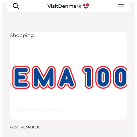
Shopping
Inspiration
Regionen
Erlebnisse
Unterkünfte
Reiseplanung
Sønderborg, Südjütland
Foto
:
REMA1000