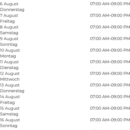
6 August
07:00 AM–09:00 PM
Donnerstag
7 August
07:00 AM–09:00 PM
Freitag
8 August
07:00 AM–09:00 PM
SPAREN SIE GELD - AUCH IM URLAUB
Samstag
9 August
07:00 AM–09:00 PM
Sonntag
Rema 1000 hat niedrige Preise und eine
10 August
07:00 AM–09:00 PM
Montag
doppelt so große Auswahl wie andere
11 August
07:00 AM–09:00 PM
Discountläden.
Dienstag
12 August
07:00 AM–09:00 PM
Mittwoch
Ob Sie im Zelt, Wohnwagen oder Ferienhaus
13 August
07:00 AM–09:00 PM
wohnen - den täglichen Einkauf können Sie
Donnerstag
14 August
07:00 AM–09:00 PM
nicht vermeiden.
Freitag
Warum mehr Geld ausgeben als nötig? Rema
15 August
07:00 AM–09:00 PM
1000 hat alles für den täglichen Bedarf zu
Samstag
16 August
07:00 AM–09:00 PM
festen Niedrigpreisen und viele günstige
Sonntag