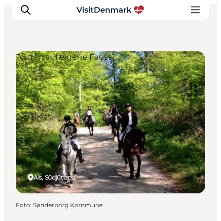
Touren auf eigene Faust
Inspiration
Regionen
Erlebnisse
Unterkünfte
Reiseplanung
Als, Südjütland
Foto
:
Sønderborg Kommune