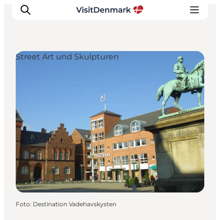
Street Art und Skulpturen
Inspiration
Regionen
Erlebnisse
Unterkünfte
Reiseplanung
Foto
:
Destination Vadehavskysten